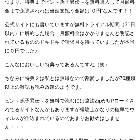
つまり、特典１でビン～孫子異伝～を無料購入して月額料
金まで免除されれば当然支払う金額は”０円”なんです！！
公式サイトにも書いていますが無料トライアル期間（31日
以内）に解約した場合、月額料金はかかりませんと明記さ
れているもののドキドキで請求月を待っていましたが本当
に０円でした♪
こんなにおいしい特典ってあるんですね（笑）
ちなみに特典２は私とは無縁なので割愛しましたが70種類
以上の雑誌も読み放題のようです。
ビン～孫子異伝～を無料で読むには違法ZipがUPロードさ
れてるサイトなんかもありますが経験上かなりの確率でウ
ィルスが仕込まれているのであまりお勧めはしませ
ん・・・