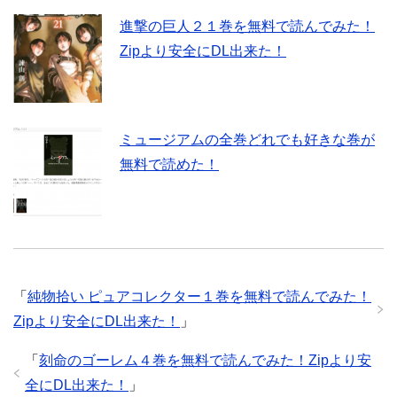
進撃の巨人２１巻を無料で読んでみた！
Zipより安全にDL出来た！
ミュージアムの全巻どれでも好きな巻が
無料で読めた！
「
純物拾い ピュアコレクター１巻を無料で読んでみた！
Zipより安全にDL出来た！
」
「
刻命のゴーレム４巻を無料で読んでみた！Zipより安
全にDL出来た！
」