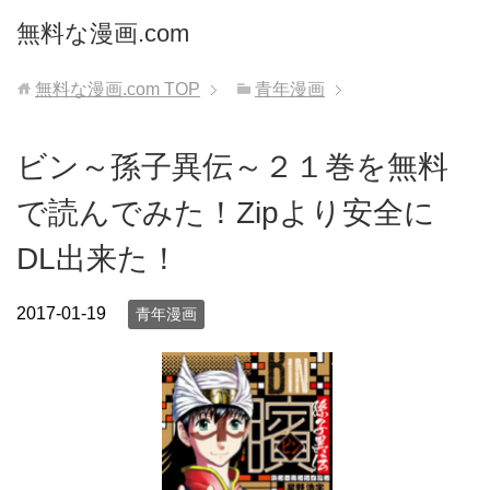
無料な漫画.com
無料な漫画.com
TOP
青年漫画
ビン～孫子異伝～２１巻を無料
で読んでみた！Zipより安全に
DL出来た！
2017-01-19
青年漫画