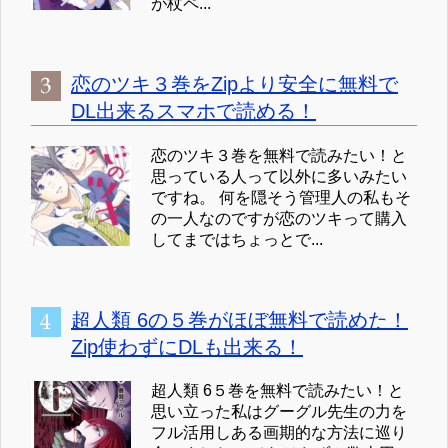
が杖ペ...
恋のツキ３巻をZipより安全に無料で
DL出来るスマホで読める！
恋のツキ３巻を無料で読みたい！と
思っている人って以外に多いみたい
ですね。 何を隠そう管理人の私もそ
の一人なのですが恋のツキって購入
してまではちょっとで...
超人類 6の５巻がほぼ無料で読めた！
Zip使わずにDLも出来る！
超人類 6５巻を無料で読みたい！と
思い立った私はグーグル先生の力を
フル活用しある画期的な方法に巡り