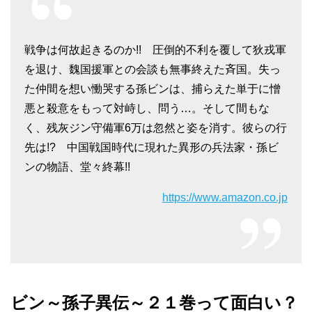
戦争は何故起きるのか!! 圧倒的不利を覆して狄戎軍
を退け、魏国援軍との会談も無事終えた斉国。失っ
た仲間を想い慟哭する孫ビンは、捕らえた単于に憎
悪と殺意をもって対峙し、問う…。そして間もな
く、残灰ジン守備軍6万は忽然と姿を消す。彼らの行
先は!? 中国戦国時代に現れた異形の兵法家・孫ビ
ンの物語、堂々終幕!!
https://www.amazon.co.jp
ビン～孫子異伝～２１巻って面白い？