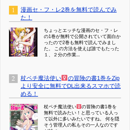
漫画セ・フ・レ2巻を無料で読んでみ
た！
ちょっとエッチな漫画のセ・フ・レ
の1巻が無料で公開されていて面白か
ったので2巻も無料で読んでみまし
た。 この方法を使えば誰でもたった
１、２分の作業...
杖ペチ魔法使い
の冒険の書1巻をZip
より安全に無料でDL出来るスマホで読
める！
杖ペチ魔法使い
の冒険の書1巻を
無料で読みたい！と思っている人っ
て以外に多いみたいですね。 何を隠
そう管理人の私もその一人なのです