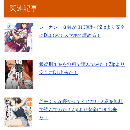
関連記事
レーカン！８巻がほぼ無料でZipより安全
にDL出来てスマホで読める！
報復刑１巻を無料で読んでみた！Zipより
安全にDL出来た！
若林くんが寝かせてくれない２巻を無料
で読んでみた！Zipより安全にDL出来
た！