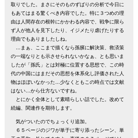
取りでした。まさにそのものずばりの分析で今日に
もあてはまる驚くべき内容でした。特に３つめの理
由は人間存在の根幹にかかわる内容で、戦争に限ら
ず人が他人を見下したり、イジメたり虐げたりする
理由でもありましたしね。
…まぁ、ここまで描くなら孫臏に解決策、救済策
の一端なりとも示させられないかなぁ、とも思いま
したが「孫氏」とは対極に位置する思想で、この時
代の中国にはまだその思想を体系化し評価された人
物はほぼいなかった…少なくともこの時点では文献
はない…から仕方ないですね。
とにかく全体として素晴らしい話でした。改めて
続編、関連作を期待します。
気がついたのでちょっくり追加。
６５ページのジワが単于に寄り添ったシーン、単