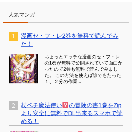
人気マンガ
漫画セ・フ・レ2巻を無料で読んでみ
た！
ちょっとエッチな漫画のセ・フ・レ
の1巻が無料で公開されていて面白か
ったので2巻も無料で読んでみまし
た。 この方法を使えば誰でもたった
１、２分の作業...
杖ペチ魔法使い
の冒険の書1巻をZip
より安全に無料でDL出来るスマホで読
める！