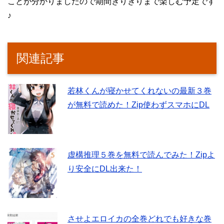
ことが分かりましたので期間ぎりぎりまで楽しむ予定です
♪
関連記事
若林くんが寝かせてくれないの最新３巻
が無料で読めた！Zip使わずスマホにDL
虚構推理５巻を無料で読んでみた！Zipよ
り安全にDL出来た！
させよエロイカの全巻どれでも好きな巻