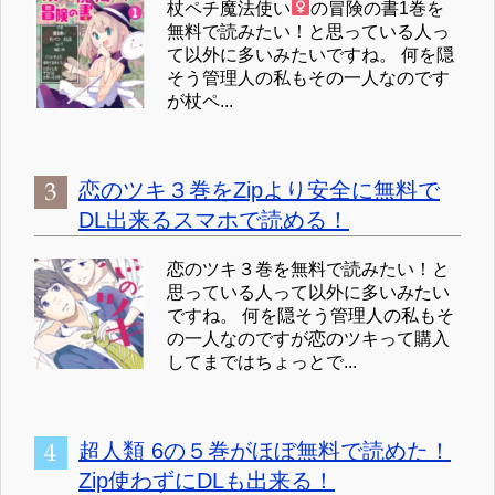
杖ペチ魔法使い
の冒険の書1巻を
無料で読みたい！と思っている人っ
て以外に多いみたいですね。 何を隠
そう管理人の私もその一人なのです
が杖ペ...
恋のツキ３巻をZipより安全に無料で
DL出来るスマホで読める！
恋のツキ３巻を無料で読みたい！と
思っている人って以外に多いみたい
ですね。 何を隠そう管理人の私もそ
の一人なのですが恋のツキって購入
してまではちょっとで...
超人類 6の５巻がほぼ無料で読めた！
Zip使わずにDLも出来る！