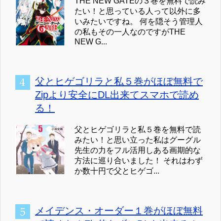
THE NEW GATEの３巻を無料で読み
たい！と思っている人って以外に多
いみたいですね。 何を隠そう管理人
の私もその一人なのですがTHE
NEW G...
父とヒゲゴリラと私５巻がほぼ無料で
Zipより安全にDL出来てスマホで読め
る！
父とヒゲゴリラと私５巻を無料で読
みたい！と思い立った私はグーグル
先生の力をフル活用しある画期的な
方法に巡り合いました！ それはわず
か数十円で父とヒゲゴ...
メイデンス・オーダー１巻がほぼ無料