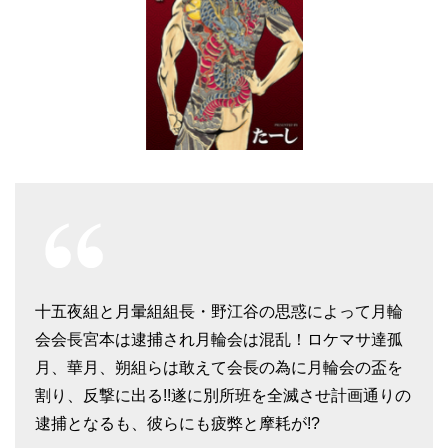
十五夜組と月暈組組長・野江谷の思惑によって月輪
会会長宮本は逮捕され月輪会は混乱！ロケマサ達孤
月、華月、朔組らは敢えて会長の為に月輪会の盃を
割り、反撃に出る!!遂に別所班を全滅させ計画通りの
逮捕となるも、彼らにも疲弊と摩耗が!?