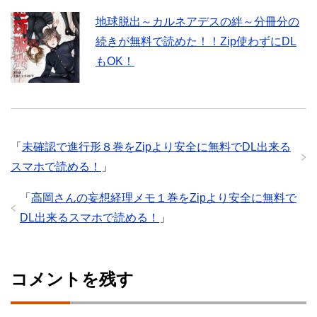
地球脱出～カルネアデスの絆～分冊分の
続きが無料で読めた！！Zip使わずにDL
もOK！
「
未確認で進行形８巻をZipより安全に無料でDL出来る
スマホで読める！
」
「
高岡さんの妄想経理メモ１巻をZipより安全に無料で
DL出来るスマホで読める！
」
コメントを残す