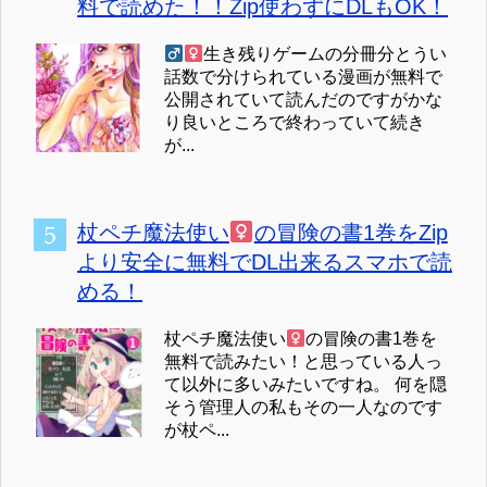
料で読めた！！Zip使わずにDLもOK！
生き残りゲームの分冊分とうい
話数で分けられている漫画が無料で
公開されていて読んだのですがかな
り良いところで終わっていて続き
が...
杖ペチ魔法使い
の冒険の書1巻をZip
より安全に無料でDL出来るスマホで読
める！
杖ペチ魔法使い
の冒険の書1巻を
無料で読みたい！と思っている人っ
て以外に多いみたいですね。 何を隠
そう管理人の私もその一人なのです
が杖ペ...