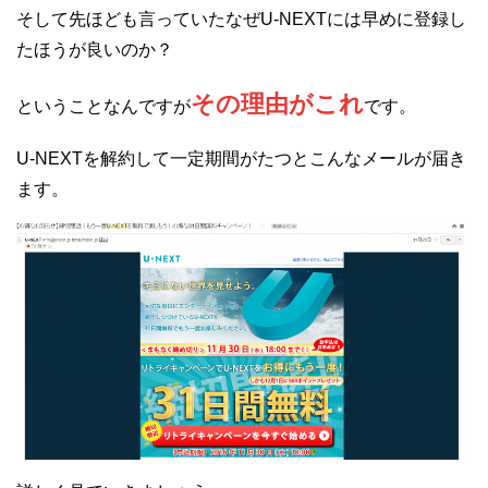
そして先ほども言っていたなぜU-NEXTには早めに登録し
たほうが良いのか？
その理由がこれ
ということなんですが
です。
U-NEXTを解約して一定期間がたつとこんなメールが届き
ます。