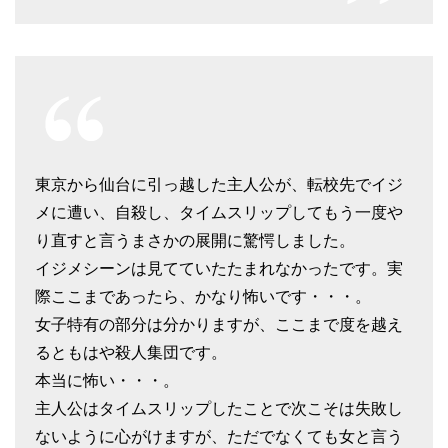
東京から仙台に引っ越した主人公が、転校先でイジ
メに遭い、自殺し、タイムスリップしてもう一度や
り直すと言うまさかの展開に驚愕しました。
イジメシーンは見てていたたまれなかったです。実
際ここまであったら、かなり怖いです・・・。
女子特有の部分は分かりますが、ここまで度を越え
るともはや殺人集団です。
本当に怖い・・・。
主人公はタイムスリップしたことで次こそは失敗し
ないように心がけますが、ただでなくても女と言う