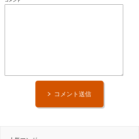
コメント
コメント送信