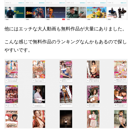
他にはエッチな大人動画も無料作品が大量にありました。
こんな感じで無料作品のランキングなんかもあるので探し
やすいです。