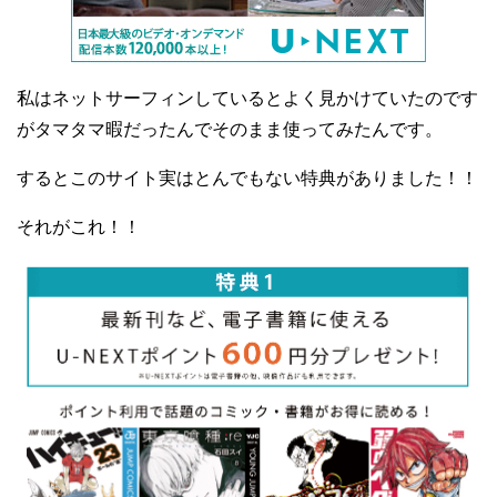
私はネットサーフィンしているとよく見かけていたのです
がタマタマ暇だったんでそのまま使ってみたんです。
するとこのサイト実はとんでもない特典がありました！！
それがこれ！！