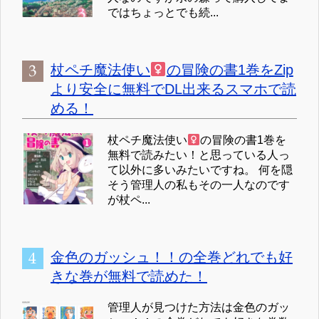
ではちょっとでも続...
杖ペチ魔法使い
の冒険の書1巻をZip
より安全に無料でDL出来るスマホで読
める！
杖ペチ魔法使い
の冒険の書1巻を
無料で読みたい！と思っている人っ
て以外に多いみたいですね。 何を隠
そう管理人の私もその一人なのです
が杖ペ...
金色のガッシュ！！の全巻どれでも好
きな巻が無料で読めた！
管理人が見つけた方法は金色のガッ