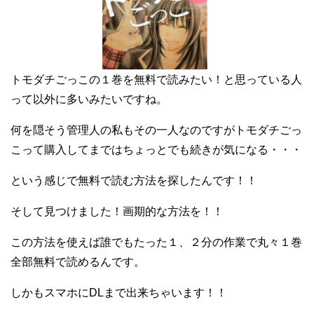
トモダチごっこの１巻を無料で読みたい！と思っている人
って以外に多いみたいですね。
何を隠そう管理人の私もその一人なのですがトモダチごっ
こって購入してまではちょっとでも続きが気になる・・・
という感じで無料で読む方法を探したんです！！
そして見つけました！画期的な方法を！！
この方法を使えば誰でもたった１、２分の作業で丸々１巻
全部無料で読めるんです。
しかもスマホにDLまで出来ちゃいます！！