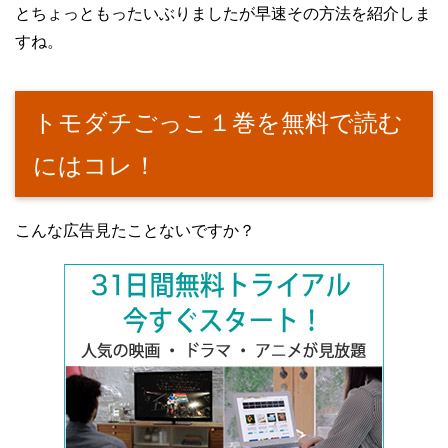
とちょっともったいぶりましたが早速その方法を紹介しま
すね。
トモダチごっこ１巻を無料で読む
にはコレ！
こんな広告見たことないですか？