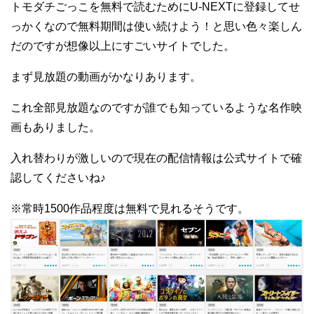
トモダチごっこを無料で読むためにU-NEXTに登録してせ
っかくなので無料期間は使い続けよう！と思い色々楽しん
だのですが想像以上にすごいサイトでした。
まず見放題の動画がかなりあります。
これ全部見放題なのですが誰でも知っているような名作映
画もありました。
入れ替わりが激しいので現在の配信情報は公式サイトで確
認してくださいね♪
※常時1500作品程度は無料で見れるそうです。