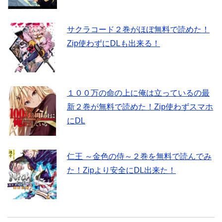
サクラコード２巻がほぼ無料で読めた！
Zip使わずにDLも出来る！
１００万の命の上に俺は立っているの最
新２巻が無料で読めた！Zip使わずスマホ
にDL
仁王 ～金色の侍～２巻を無料で読んでみ
た！Zipより安全にDL出来た！