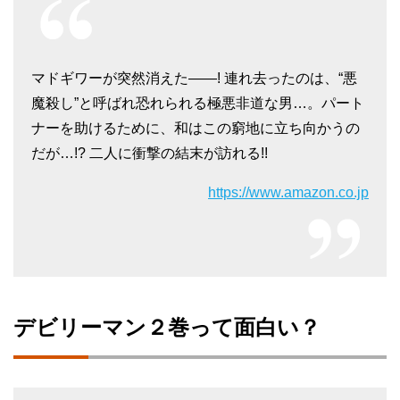
マドギワーが突然消えた――! 連れ去ったのは、“悪
魔殺し”と呼ばれ恐れられる極悪非道な男…。パート
ナーを助けるために、和はこの窮地に立ち向かうの
だが…!? 二人に衝撃の結末が訪れる!!
https://www.amazon.co.jp
デビリーマン２巻って面白い？