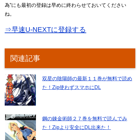
為”にも最初の登録は早めに終わらせておいてください
ね。
⇒早速U-NEXTに登録する
関連記事
双星の陰陽師の最新１１巻が無料で読め
た！Zip使わずスマホにDL
鋼の錬金術師２７巻を無料で読んでみ
た！Zipより安全にDL出来た！