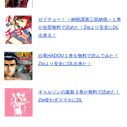
ゼイチョー！ ～納税課第三収納係～１巻
が全部無料で読めた！Zipより安全にDL
出来る！
白竜HADOU１巻を無料で読んでみた！
Zipより安全にDL出来た！
ギャルソンの最新３巻が無料で読めた！
Zip使わずスマホにDL