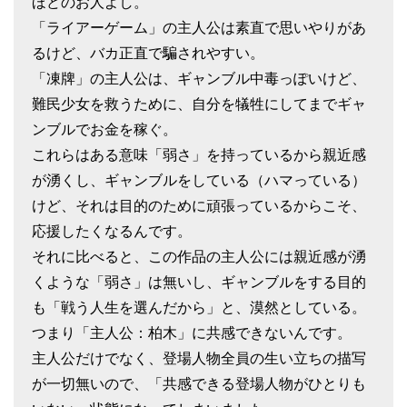
ほどのお人よし。
「ライアーゲーム」の主人公は素直で思いやりがあ
るけど、バカ正直で騙されやすい。
「凍牌」の主人公は、ギャンブル中毒っぽいけど、
難民少女を救うために、自分を犠牲にしてまでギャ
ンブルでお金を稼ぐ。
これらはある意味「弱さ」を持っているから親近感
が湧くし、ギャンブルをしている（ハマっている）
けど、それは目的のために頑張っているからこそ、
応援したくなるんです。
それに比べると、この作品の主人公には親近感が湧
くような「弱さ」は無いし、ギャンブルをする目的
も「戦う人生を選んだから」と、漠然としている。
つまり「主人公：柏木」に共感できないんです。
主人公だけでなく、登場人物全員の生い立ちの描写
が一切無いので、「共感できる登場人物がひとりも