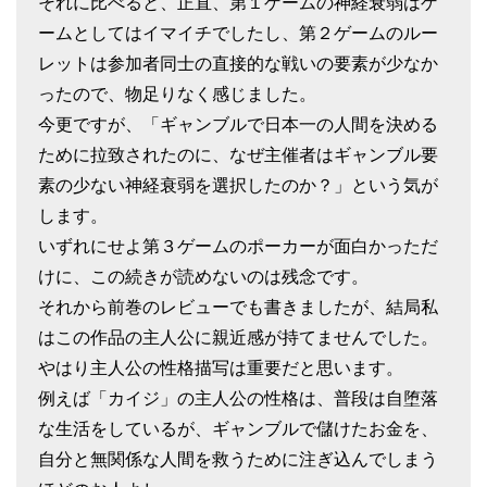
それに比べると、正直、第１ゲームの神経衰弱はゲ
ームとしてはイマイチでしたし、第２ゲームのルー
レットは参加者同士の直接的な戦いの要素が少なか
ったので、物足りなく感じました。
今更ですが、「ギャンブルで日本一の人間を決める
ために拉致されたのに、なぜ主催者はギャンブル要
素の少ない神経衰弱を選択したのか？」という気が
します。
いずれにせよ第３ゲームのポーカーが面白かっただ
けに、この続きが読めないのは残念です。
それから前巻のレビューでも書きましたが、結局私
はこの作品の主人公に親近感が持てませんでした。
やはり主人公の性格描写は重要だと思います。
例えば「カイジ」の主人公の性格は、普段は自堕落
な生活をしているが、ギャンブルで儲けたお金を、
自分と無関係な人間を救うために注ぎ込んでしまう