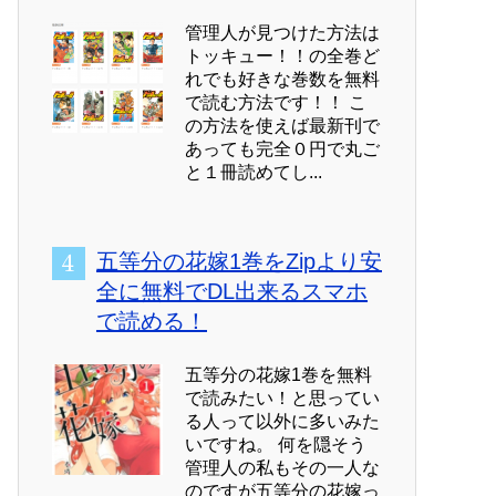
管理人が見つけた方法は
トッキュー！！の全巻ど
れでも好きな巻数を無料
で読む方法です！！ こ
の方法を使えば最新刊で
あっても完全０円で丸ご
と１冊読めてし...
五等分の花嫁1巻をZipより安
全に無料でDL出来るスマホ
で読める！
五等分の花嫁1巻を無料
で読みたい！と思ってい
る人って以外に多いみた
いですね。 何を隠そう
管理人の私もその一人な
のですが五等分の花嫁っ