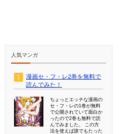
人気マンガ
漫画セ・フ・レ2巻を無料で
読んでみた！
ちょっとエッチな漫画の
セ・フ・レの1巻が無料
で公開されていて面白か
ったので2巻も無料で読
んでみました。 この方
法を使えば誰でもたった