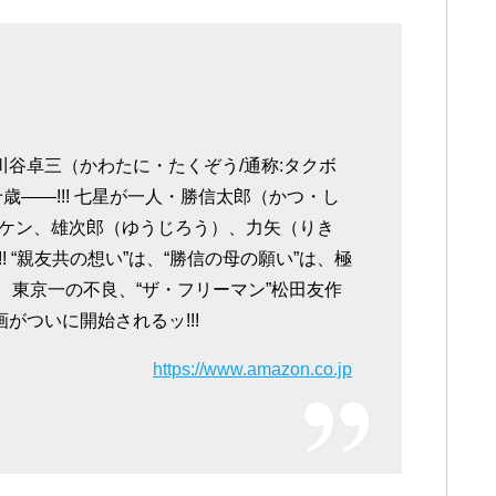
川谷卓三（かわたに・たくぞう/通称:タクボ
歳――!!! 七星が一人・勝信太郎（かつ・し
ケン、雄次郎（ゆうじろう）、力矢（りき
 “親友共の想い”は、“勝信の母の願い”は、極
、東京一の不良、“ザ・フリーマン”松田友作
がついに開始されるッ!!!
https://www.amazon.co.jp