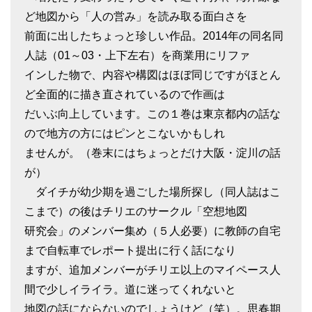
ど地図から「人の営み」を読み取る面白さを
前面に出したちょっと珍しい作品。2014年の同名同
人誌（01～03・上下左右）を商業用にリファ
インした物で、内容や構図はほぼ同じですがほとん
ど全面的に描き直されているので作画は
だいぶ向上しています。この１巻は東京都内の話な
ので地方の方にはピンとこないかもしれ
ませんが。（巻末にはちょっとだけ大阪・淀川の話
が）
ダイチが幼少期を過ごした場所探し（同人誌はこ
こまで）の後はチリエのサークル「空想地図
研究会」のメンバー集め（５人必要）に教師の自宅
まで自転車でレポート提出に行く話になり
ますが、追加メンバーがチリエ以上のマイペース人
間で少しイライラ。道に迷ってくれないと
地図の話にならないのでしょうけど（笑）。思春期