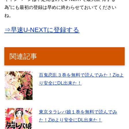
為”にも最初の登録は早めに終わらせておいてください
ね。
⇒早速U-NEXTに登録する
関連記事
百鬼恋乱３巻を無料で読んでみた！Zipよ
り安全にDL出来た！
東京タラレバ娘１巻を無料で読んでみ
た！Zipより安全にDL出来た！