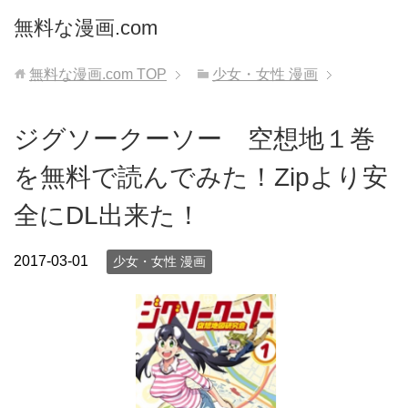
無料な漫画.com
無料な漫画.com
TOP
少女・女性 漫画
ジグソークーソー 空想地１巻
を無料で読んでみた！Zipより安
全にDL出来た！
2017-03-01
少女・女性 漫画