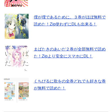
僕が僕であるために。３巻がほぼ無料で
読めた！Zip使わずにDLも出来る！
まばたきのあいだ２巻が全部無料で読め
た！Zipより安全にスマホにDL！
くちびるに歌をの全巻どれでも好きな巻
が無料で読めた！