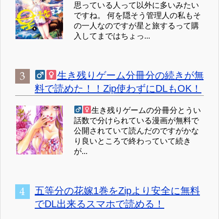
思っている人って以外に多いみたい
ですね。 何を隠そう管理人の私もそ
の一人なのですが星と旅するって購
入してまではちょっ...
生き残りゲーム分冊分の続きが無
料で読めた！！Zip使わずにDLもOK！
生き残りゲームの分冊分とうい
話数で分けられている漫画が無料で
公開されていて読んだのですがかな
り良いところで終わっていて続き
が...
五等分の花嫁1巻をZipより安全に無料
でDL出来るスマホで読める！