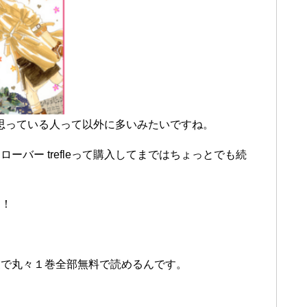
！と思っている人って以外に多いみたいですね。
バー trefleって購入してまではちょっとでも続
！！
業で丸々１巻全部無料で読めるんです。