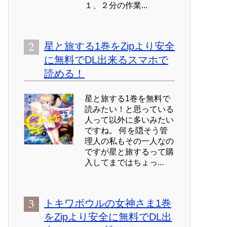
１、２分の作業...
星と旅する1巻をZipより安全
に無料でDL出来るスマホで
読める！
星と旅する1巻を無料で
読みたい！と思っている
人って以外に多いみたい
ですね。 何を隠そう管
理人の私もその一人なの
ですが星と旅するって購
入してまではちょっ...
トキワボウルの女神さま1巻
をZipより安全に無料でDL出