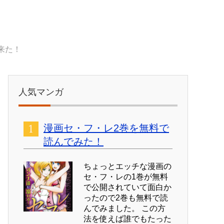
出来た！
人気マンガ
漫画セ・フ・レ2巻を無料で
読んでみた！
ちょっとエッチな漫画の
セ・フ・レの1巻が無料
で公開されていて面白か
ったので2巻も無料で読
んでみました。 この方
法を使えば誰でもたった