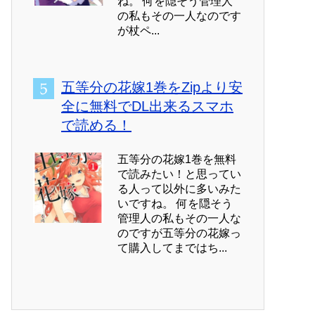
ね。 何を隠そう管理人
の私もその一人なのです
が杖ペ...
五等分の花嫁1巻をZipより安
全に無料でDL出来るスマホ
で読める！
五等分の花嫁1巻を無料
で読みたい！と思ってい
る人って以外に多いみた
いですね。 何を隠そう
管理人の私もその一人な
のですが五等分の花嫁っ
て購入してまではち...