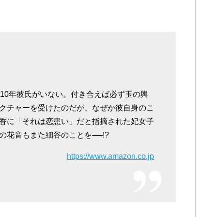
う10年彼氏がいない。付き合えば必ず玉の輿
クチャーを受けたのだが、なぜか彼自身のこ
香に「それは恋患い」だと指摘された妃女子
花音もまた細谷のことを──!?
https://www.amazon.co.jp