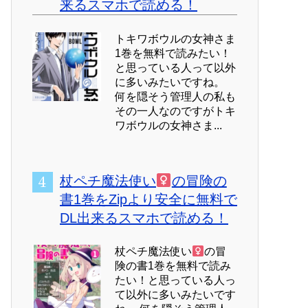
来るスマホで読める！
トキワボウルの女神さま
1巻を無料で読みたい！
と思っている人って以外
に多いみたいですね。
何を隠そう管理人の私も
その一人なのですがトキ
ワボウルの女神さま...
杖ペチ魔法使い
の冒険の
書1巻をZipより安全に無料で
DL出来るスマホで読める！
杖ペチ魔法使い
の冒
険の書1巻を無料で読み
たい！と思っている人っ
て以外に多いみたいです