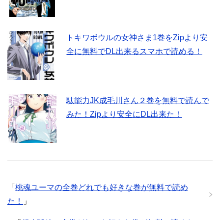
トキワボウルの女神さま1巻をZipより安
全に無料でDL出来るスマホで読める！
駄能力JK成毛川さん２巻を無料で読んで
みた！Zipより安全にDL出来た！
「
桃魂ユーマの全巻どれでも好きな巻が無料で読め
た！
」