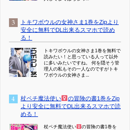
トキワボウルの女神さま1巻をZipより
安全に無料でDL出来るスマホで読め
る！
トキワボウルの女神さま1巻を無料で
読みたい！と思っている人って以外
に多いみたいですね。 何を隠そう管
理人の私もその一人なのですがトキ
ワボウルの女神さま...
杖ペチ魔法使い
の冒険の書1巻をZip
より安全に無料でDL出来るスマホで読
める！
杖ペチ魔法使い
の冒険の書1巻を