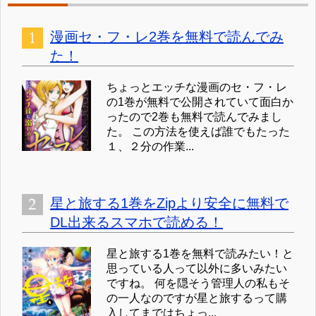
漫画セ・フ・レ2巻を無料で読んでみ
た！
ちょっとエッチな漫画のセ・フ・レ
の1巻が無料で公開されていて面白か
ったので2巻も無料で読んでみまし
た。 この方法を使えば誰でもたった
１、２分の作業...
星と旅する1巻をZipより安全に無料で
DL出来るスマホで読める！
星と旅する1巻を無料で読みたい！と
思っている人って以外に多いみたい
ですね。 何を隠そう管理人の私もそ
の一人なのですが星と旅するって購
入してまではちょっ...