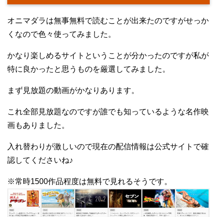
オニマダラは無事無料で読むことが出来たのですがせっか
くなので色々使ってみました。
かなり楽しめるサイトということが分かったのですが私が
特に良かったと思うものを厳選してみました。
まず見放題の動画がかなりあります。
これ全部見放題なのですが誰でも知っているような名作映
画もありました。
入れ替わりが激しいので現在の配信情報は公式サイトで確
認してくださいね♪
※常時1500作品程度は無料で見れるそうです。