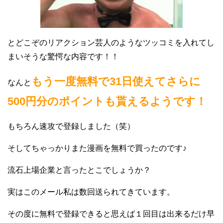
とどこぞのリアクション芸人のようなツッコミを入れてし
まいそうな驚愕な内容です！！
もう一度無料で31日使えてさらに
なんと
500円分のポイントも貰えるようです！
もちろん速攻で登録しました（笑）
そしてちゃっかりまた漫画を無料で買ったのです♪
流石上場企業と言ったとこでしょうか？
実はこのメール私は数回送られてきています。
その度に無料で登録できると思えば１回目は出来るだけ早