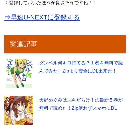
く登録しておいたほうが良さそうですね！！
⇒早速U-NEXTに登録する
関連記事
ダンベル何キロ持てる？１巻を無料で読
んでみた！Zipより安全にDL出来た！
天野めぐみはスキだらけ！の最新５巻が
無料で読めた！Zip使わずスマホにDL