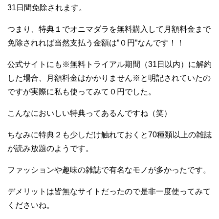
31日間免除されます。
つまり、特典１でオニマダラを無料購入して月額料金まで
免除されれば当然支払う金額は”０円”なんです！！
公式サイトにも※無料トライアル期間（31日以内）に解約
した場合、月額料金はかかりません※と明記されていたの
ですが実際に私も使ってみて０円でした。
こんなにおいしい特典ってあるんですね（笑）
ちなみに特典２も少しだけ触れておくと70種類以上の雑誌
が読み放題のようです。
ファッションや趣味の雑誌で有名なモノが多かったです。
デメリットは皆無なサイトだったので是非一度使ってみて
くださいね。