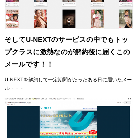
そしてU-NEXTのサービスの中でもトッ
プクラスに激熱なのが解約後に届くこの
メールです！！
U-NEXTを解約して一定期間がたったある日に届いたメー
ル・・・