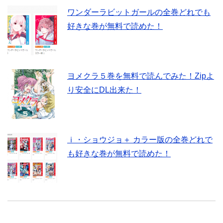
ワンダーラビットガールの全巻どれでも
好きな巻が無料で読めた！
ヨメクラ５巻を無料で読んでみた！Zipよ
り安全にDL出来た！
ｉ・ショウジョ＋ カラー版の全巻どれで
も好きな巻が無料で読めた！