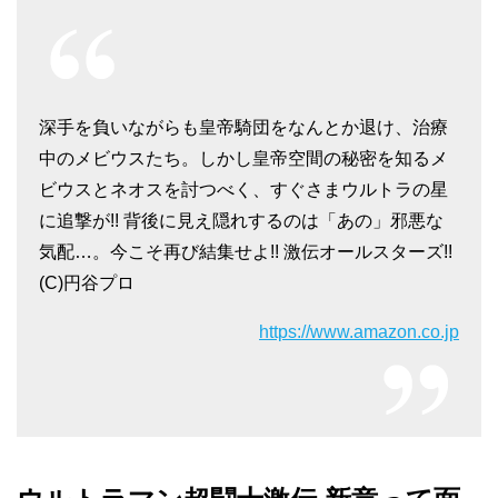
深手を負いながらも皇帝騎団をなんとか退け、治療
中のメビウスたち。しかし皇帝空間の秘密を知るメ
ビウスとネオスを討つべく、すぐさまウルトラの星
に追撃が!! 背後に見え隠れするのは「あの」邪悪な
気配…。今こそ再び結集せよ!! 激伝オールスターズ!!
(C)円谷プロ
https://www.amazon.co.jp