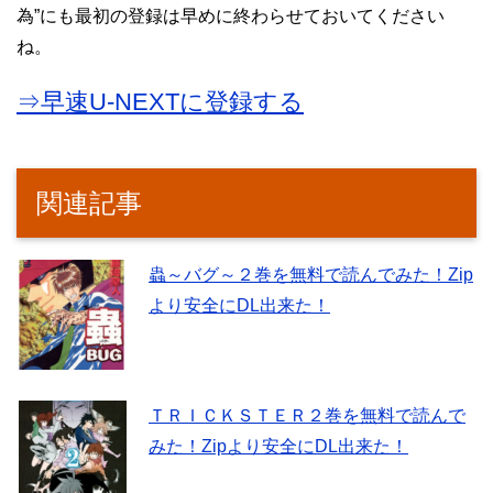
為”にも最初の登録は早めに終わらせておいてください
ね。
⇒早速U-NEXTに登録する
関連記事
蟲～バグ～２巻を無料で読んでみた！Zip
より安全にDL出来た！
ＴＲＩＣＫＳＴＥＲ２巻を無料で読んで
みた！Zipより安全にDL出来た！