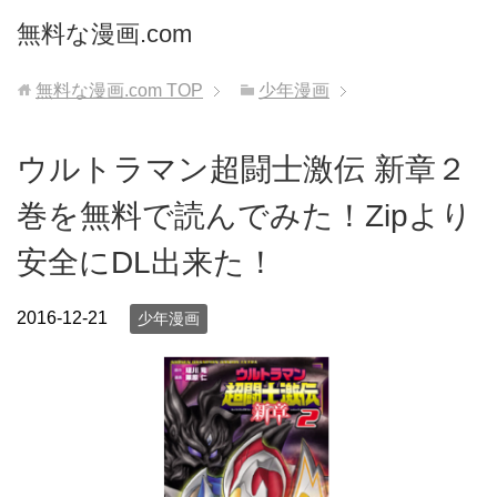
無料な漫画.com
無料な漫画.com
TOP
少年漫画
ウルトラマン超闘士激伝 新章２
巻を無料で読んでみた！Zipより
安全にDL出来た！
2016-12-21
少年漫画