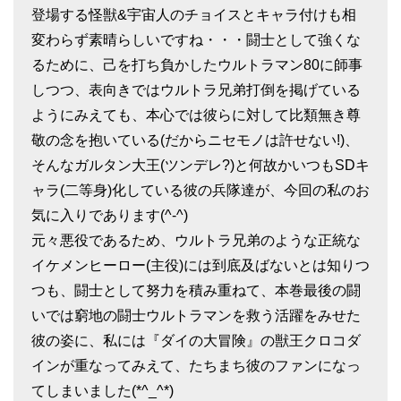
登場する怪獣&宇宙人のチョイスとキャラ付けも相
変わらず素晴らしいですね・・・闘士として強くな
るために、己を打ち負かしたウルトラマン80に師事
しつつ、表向きではウルトラ兄弟打倒を掲げている
ようにみえても、本心では彼らに対して比類無き尊
敬の念を抱いている(だからニセモノは許せない!)、
そんなガルタン大王(ツンデレ?)と何故かいつもSDキ
ャラ(二等身)化している彼の兵隊達が、今回の私のお
気に入りであります(^-^)
元々悪役であるため、ウルトラ兄弟のような正統な
イケメンヒーロー(主役)には到底及ばないとは知りつ
つも、闘士として努力を積み重ねて、本巻最後の闘
いでは窮地の闘士ウルトラマンを救う活躍をみせた
彼の姿に、私には『ダイの大冒険』の獣王クロコダ
インが重なってみえて、たちまち彼のファンになっ
てしまいました(*^_^*)