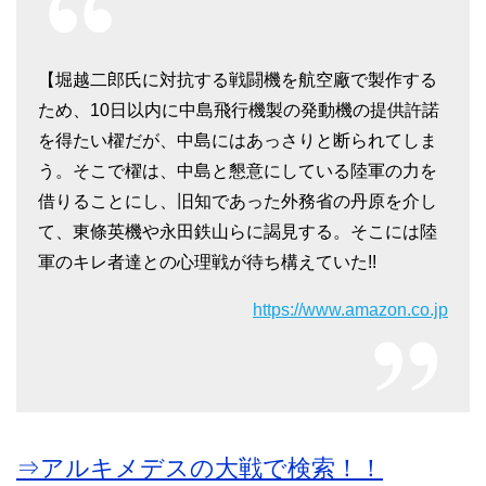
【堀越二郎氏に対抗する戦闘機を航空廠で製作する
ため、10日以内に中島飛行機製の発動機の提供許諾
を得たい櫂だが、中島にはあっさりと断られてしま
う。そこで櫂は、中島と懇意にしている陸軍の力を
借りることにし、旧知であった外務省の丹原を介し
て、東條英機や永田鉄山らに謁見する。そこには陸
軍のキレ者達との心理戦が待ち構えていた!!
https://www.amazon.co.jp
⇒アルキメデスの大戦で検索！！