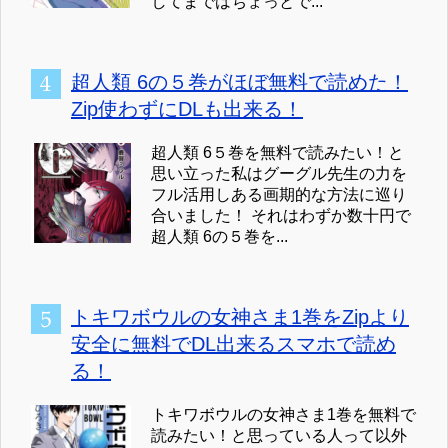
してまではちょっとで...
超人類 6の５巻がほぼ無料で読めた！
Zip使わずにDLも出来る！
超人類 6５巻を無料で読みたい！と
思い立った私はグーグル先生の力を
フル活用しある画期的な方法に巡り
合いました！ それはわずか数十円で
超人類 6の５巻を...
トキワボウルの女神さま1巻をZipより
安全に無料でDL出来るスマホで読め
る！
トキワボウルの女神さま1巻を無料で
読みたい！と思っている人って以外