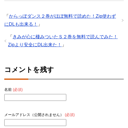
「
からっぽダンス２巻がほぼ無料で読めた！Zip使わず
にDLも出来る！
」
「
きみが心に棲みついたＳ２巻を無料で読んでみた！
Zipより安全にDL出来た！
」
コメントを残す
名前
(必須)
メールアドレス（公開されません）
(必須)