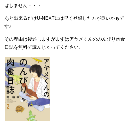
はしません・・・
あと出来るだけU-NEXTには早く登録した方が良いかもで
す♪
その理由は後述しますがまずはアヤメくんののんびり肉食
日誌を無料で読んじゃってください。