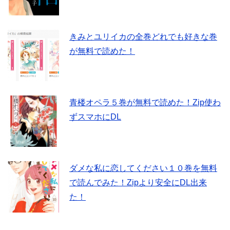
きみとユリイカの全巻どれでも好きな巻
が無料で読めた！
青楼オペラ５巻が無料で読めた！Zip使わ
ずスマホにDL
ダメな私に恋してください１０巻を無料
で読んでみた！Zipより安全にDL出来
た！