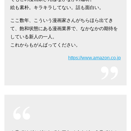
絵も素朴。キラキラしてない。話も面白い。
ここ数年、こういう漫画家さんがちらほら出てき
て、飽和状態にある漫画業界で、なかなかの期待を
している新人の一人。
これからもがんばってください。
https://www.amazon.co.jp