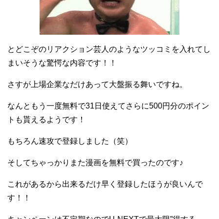
とどこぞのリアクション芸人のようなツッコミを入れてし
まいそうな驚愕な内容です！！
さすが上場企業なだけあって大盤振る舞いですね。
なんともう一度無料で31日使えてさらに500円分のポイン
トも貰えるようです！
もちろん速攻で登録しました（笑）
そしてちゃっかりまた漫画を無料で買ったのです♪
これがあるから出来るだけ早く登録したほうが良いんで
す！！