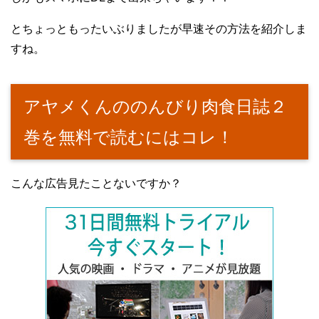
とちょっともったいぶりましたが早速その方法を紹介しま
すね。
アヤメくんののんびり肉食日誌２
巻を無料で読むにはコレ！
こんな広告見たことないですか？