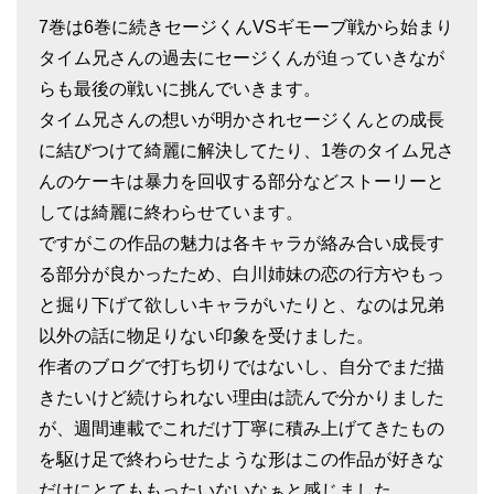
7巻は6巻に続きセージくんVSギモーブ戦から始まり
タイム兄さんの過去にセージくんが迫っていきなが
らも最後の戦いに挑んでいきます。
タイム兄さんの想いが明かされセージくんとの成長
に結びつけて綺麗に解決してたり、1巻のタイム兄さ
んのケーキは暴力を回収する部分などストーリーと
しては綺麗に終わらせています。
ですがこの作品の魅力は各キャラが絡み合い成長す
る部分が良かったため、白川姉妹の恋の行方やもっ
と掘り下げて欲しいキャラがいたりと、なのは兄弟
以外の話に物足りない印象を受けました。
作者のブログで打ち切りではないし、自分でまだ描
きたいけど続けられない理由は読んで分かりました
が、週間連載でこれだけ丁寧に積み上げてきたもの
を駆け足で終わらせたような形はこの作品が好きな
だけにとてももったいないなぁと感じました。