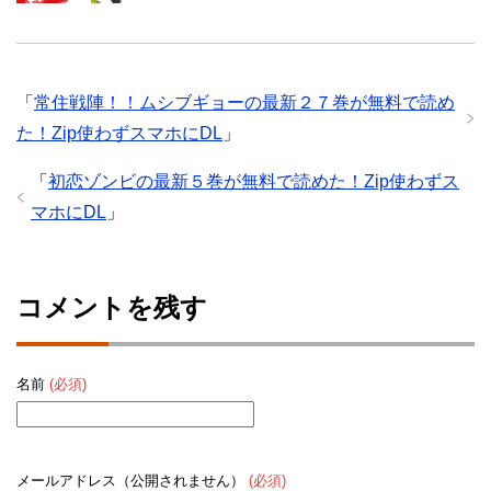
「
常住戦陣！！ムシブギョーの最新２７巻が無料で読め
た！Zip使わずスマホにDL
」
「
初恋ゾンビの最新５巻が無料で読めた！Zip使わずス
マホにDL
」
コメントを残す
名前
(必須)
メールアドレス（公開されません）
(必須)