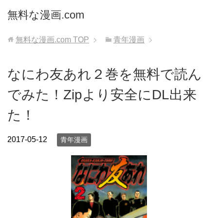
無料な漫画.com
無料な漫画.com
TOP
青年漫画
なにわ友あれ２巻を無料で読ん
でみた！Zipより安全にDL出来
た！
2017-05-12
青年漫画