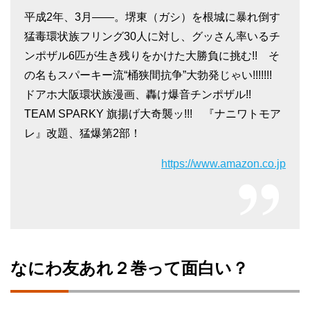
平成2年、3月――。堺東（ガシ）を根城に暴れ倒す
猛毒環状族フリング30人に対し、グッさん率いるチ
ンポザル6匹が生き残りをかけた大勝負に挑む!! そ
の名もスパーキー流“桶狭間抗争”大勃発じゃい!!!!!!!
ドアホ大阪環状族漫画、轟け爆音チンポザル!!
TEAM SPARKY 旗揚げ大奇襲ッ!!! 『ナニワトモア
レ』改題、猛爆第2部！
https://www.amazon.co.jp
なにわ友あれ２巻って面白い？