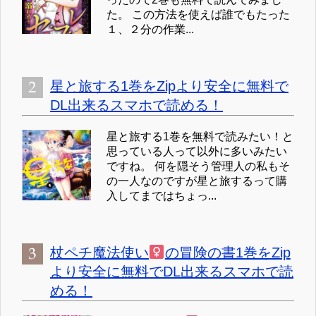
た。 この方法を使えば誰でもたった
１、２分の作業...
星と旅する1巻をZipより安全に無料で
DL出来るスマホで読める！
星と旅する1巻を無料で読みたい！と
思っている人って以外に多いみたい
ですね。 何を隠そう管理人の私もそ
の一人なのですが星と旅するって購
入してまではちょっ...
杖ペチ魔法使い
の冒険の書1巻をZip
より安全に無料でDL出来るスマホで読
める！