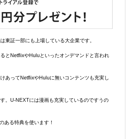
社は東証一部にも上場している大企業です。
NetflixやHuluといったオンデマンドと言われ
ってNetflixやHuluに無いコンテンツも充実し
。U-NEXTには漫画も充実しているのですうの
Tのある特典を使います！