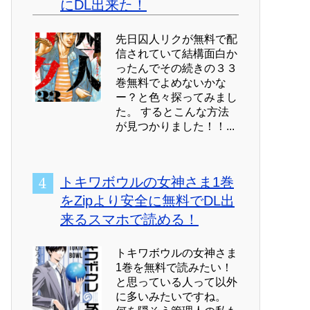
にDL出来た！
先日囚人リクが無料で配
信されていて結構面白か
ったんでその続きの３３
巻無料でよめないかな
ー？と色々探ってみまし
た。 するとこんな方法
が見つかりました！！...
トキワボウルの女神さま1巻
をZipより安全に無料でDL出
来るスマホで読める！
トキワボウルの女神さま
1巻を無料で読みたい！
と思っている人って以外
に多いみたいですね。