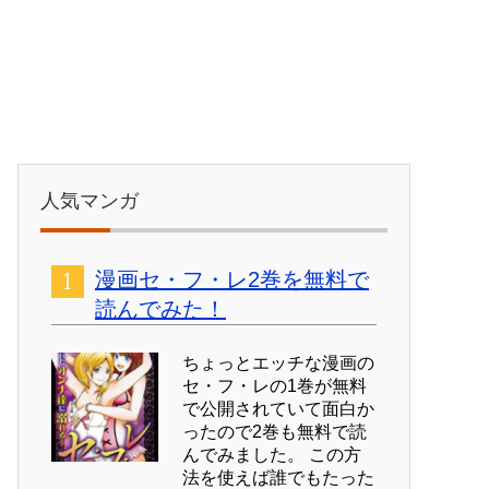
人気マンガ
漫画セ・フ・レ2巻を無料で
読んでみた！
ちょっとエッチな漫画の
セ・フ・レの1巻が無料
で公開されていて面白か
ったので2巻も無料で読
んでみました。 この方
法を使えば誰でもたった