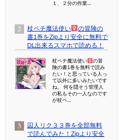
１、２分の作業...
杖ペチ魔法使い
の冒険の
書1巻をZipより安全に無料で
DL出来るスマホで読める！
杖ペチ魔法使い
の冒
険の書1巻を無料で読み
たい！と思っている人っ
て以外に多いみたいです
ね。 何を隠そう管理人
の私もその一人なのです
が杖ペ...
囚人リク３３巻を全部無料
で読んでみた！Zipより安全