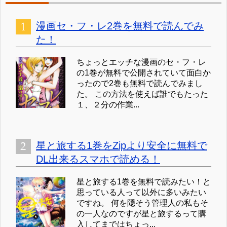
漫画セ・フ・レ2巻を無料で読んでみ
た！
ちょっとエッチな漫画のセ・フ・レ
の1巻が無料で公開されていて面白か
ったので2巻も無料で読んでみまし
た。 この方法を使えば誰でもたった
１、２分の作業...
星と旅する1巻をZipより安全に無料で
DL出来るスマホで読める！
星と旅する1巻を無料で読みたい！と
思っている人って以外に多いみたい
ですね。 何を隠そう管理人の私もそ
の一人なのですが星と旅するって購
入してまではちょっ...