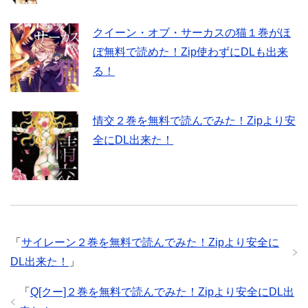
クイーン・オブ・サーカスの猫１巻がほ
ぼ無料で読めた！Zip使わずにDLも出来
る！
情交２巻を無料で読んでみた！Zipより安
全にDL出来た！
「
サイレーン２巻を無料で読んでみた！Zipより安全に
DL出来た！
」
「
Q[クー]２巻を無料で読んでみた！Zipより安全にDL出