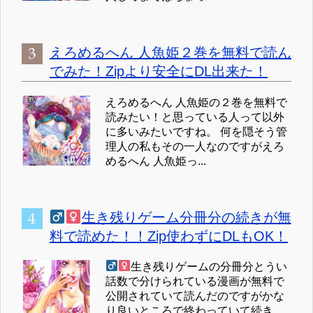
えろめるへん 人魚姫２巻を無料で読ん
でみた！Zipより安全にDL出来た！
えろめるへん 人魚姫の２巻を無料で
読みたい！と思っている人って以外
に多いみたいですね。 何を隠そう管
理人の私もその一人なのですがえろ
めるへん 人魚姫っ...
生き残りゲーム分冊分の続きが無
料で読めた！！Zip使わずにDLもOK！
生き残りゲームの分冊分とうい
話数で分けられている漫画が無料で
公開されていて読んだのですがかな
り良いところで終わっていて続き