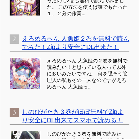
ったので2巻も無料で読んでみまし
た。 この方法を使えば誰でもたった
１、２分の作業...
えろめるへん 人魚姫２巻を無料で読ん
でみた！Zipより安全にDL出来た！
えろめるへん 人魚姫の２巻を無料で
読みたい！と思っている人って以外
に多いみたいですね。 何を隠そう管
理人の私もその一人なのですがえろ
めるへん 人魚姫っ...
しのびがたき３巻がほぼ無料でZipよ
り安全にDL出来てスマホで読める！
しのびがたき３巻を無料で読みた