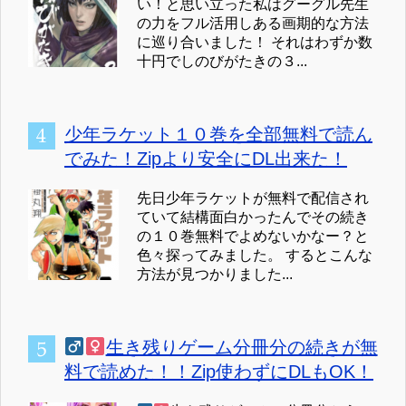
い！と思い立った私はグーグル先生
の力をフル活用しある画期的な方法
に巡り合いました！ それはわずか数
十円でしのびがたきの３...
少年ラケット１０巻を全部無料で読ん
でみた！Zipより安全にDL出来た！
先日少年ラケットが無料で配信され
ていて結構面白かったんでその続き
の１０巻無料でよめないかなー？と
色々探ってみました。 するとこんな
方法が見つかりました...
生き残りゲーム分冊分の続きが無
料で読めた！！Zip使わずにDLもOK！