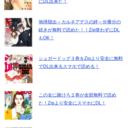
にDL出来た！
地球脱出～カルネアデスの絆～分冊分の
続きが無料で読めた！！Zip使わずにDL
もOK！
シュガードッグ３巻をZipより安全に無料
でDL出来るスマホで読める！
この女に賭けろ２巻が全部無料で読め
た！Zipより安全にスマホにDL！