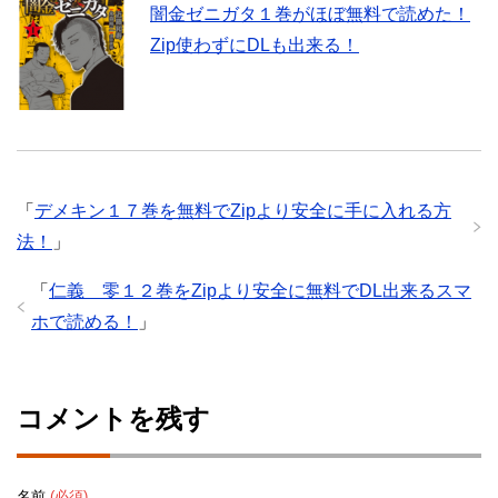
闇金ゼニガタ１巻がほぼ無料で読めた！
Zip使わずにDLも出来る！
「
デメキン１７巻を無料でZipより安全に手に入れる方
法！
」
「
仁義 零１２巻をZipより安全に無料でDL出来るスマ
ホで読める！
」
コメントを残す
名前
(必須)