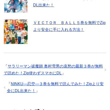
DL出来た！
ＶＥＣＴＯＲ ＢＡＬＬ５巻を無料でZip
より安全に手に入れる方法！
「
サラリーマン祓魔師 奥村雪男の哀愁の最新３巻が無料
で読めた！Zip使わずスマホにDL
」
「
NINKU―忍空―３巻を無料で読んでみた！Zipより安
全にDL出来た！
」