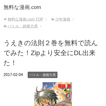
無料な漫画.com
無料な漫画.com
TOP
少年漫画
バトル・超能力系
うえきの法則２巻を無料で読ん
でみた！Zipより安全にDL出来
た！
2017-02-04
バトル・超能力系