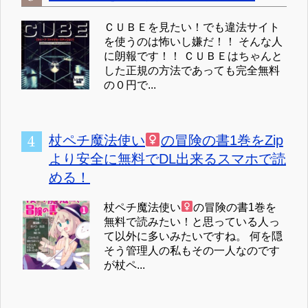
ＣＵＢＥを見たい！でも違法サイト
を使うのは怖いし嫌だ！！ そんな人
に朗報です！！ ＣＵＢＥはちゃんと
した正規の方法であっても完全無料
の０円で...
杖ペチ魔法使い
の冒険の書1巻をZip
より安全に無料でDL出来るスマホで読
める！
杖ペチ魔法使い
の冒険の書1巻を
無料で読みたい！と思っている人っ
て以外に多いみたいですね。 何を隠
そう管理人の私もその一人なのです
が杖ペ...