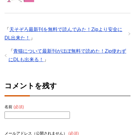
「
天そぞろ最新刊を無料で読んでみた！Zipより安全に
DL出来た！
」
「
青猫について最新刊がほぼ無料で読めた！Zip使わず
にDLも出来る！
」
コメントを残す
名前
(必須)
メールアドレス（公開されません）
(必須)